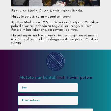
Ekipu čine: Marko, Dušan, Đorđe, Milan i Branko.
Najbolje oblasti su im mozgalice i sport.
Kapiten Marko je u TV Slagalici u kvalifikacijama 75. ciklusa
pobedio kasniju pobednicu tog ciklusa i tragača u kvizu
Potera Milicu Jokanović, pa završio kao treći.
Najveći uspesi na Inkvizitoru su im osvajanje trećeg mesta
u prvom ciklusu utorkom i drugo mesto na prvom Masters
turniru.
Možete nas kontaktirati i ovim putem