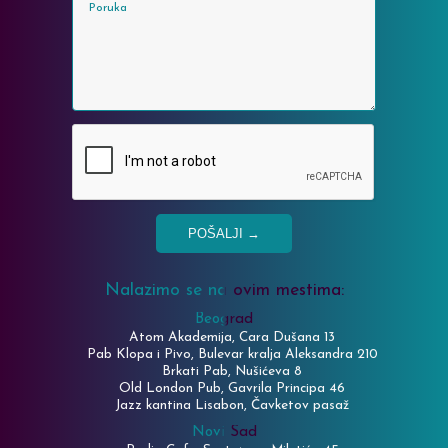
POŠALJI
→
Nalazimo se na ovim mestima:
Beograd
Atom Akademija, Cara Dušana 13
Pab Klopa i Pivo, Bulevar kralja Aleksandra 210
Brkati Pab, Nušićeva 8
Old London Pub, Gavrila Principa 46
Jazz kantina Lisabon, Čavketov pasaž
Novi Sad