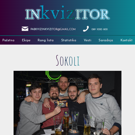
PABKVIZINKVIZITOR@GMAIL.COM
069
1000
600
Početna
Ekipe
Rang lista
Statistika
Vesti
Saradnja
Kontakt
Sokoli